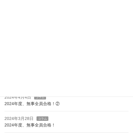
た。 これも生徒たちがしっかり課題をこ […]
最近の投稿
2026年3月30日
お知らせ
令和7年度、無事高校入試全員合格しました
2025年5月18日
お知らせ
プログラミング教材を導入しました！
2025年3月10日
お知らせ
新設！ハイレベルコース
2024年4月4日
コラム
2024年度、無事全員合格！②
2024年3月28日
コラム
2024年度、無事全員合格！