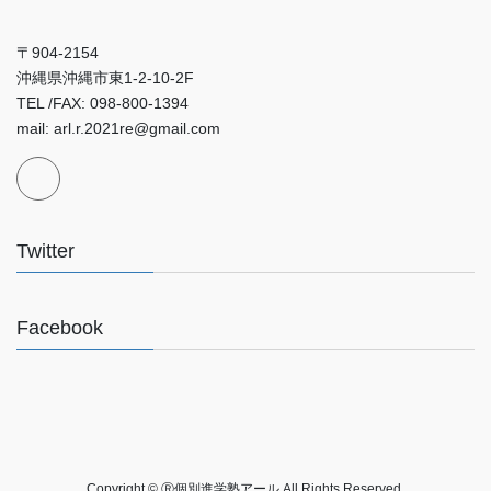
〒904-2154
沖縄県沖縄市東1-2-10-2F
TEL /FAX: 098-800-1394
mail: arl.r.2021re@gmail.com
Twitter
Facebook
Copyright © Ⓡ個別進学塾アール All Rights Reserved.