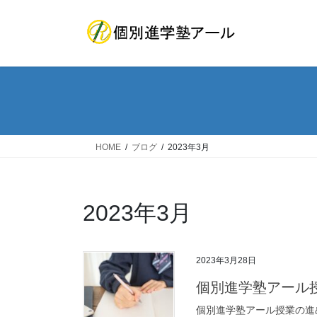
コ
ナ
ン
ビ
テ
ゲ
ン
ー
ツ
シ
へ
ョ
ス
ン
キ
に
ッ
移
HOME
ブログ
2023年3月
プ
動
2023年3月
2023年3月28日
個別進学塾アール
個別進学塾アール授業の進