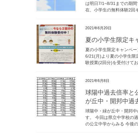
は明日7/1~8/31までの
在、小学生の無料体験2回キ
2021年6月20日
夏の小学生限定キ
夏の小学生限定キャンペー
6/21(月)より夏の小学
験授業(2回分)を受付けて
2021年6月8日
球陽中過去倍率と
が丘中・開邦中過
球陽中・緑が丘中・開邦中
す。 今回は県立中学校の
の公立中学からみる 今後の