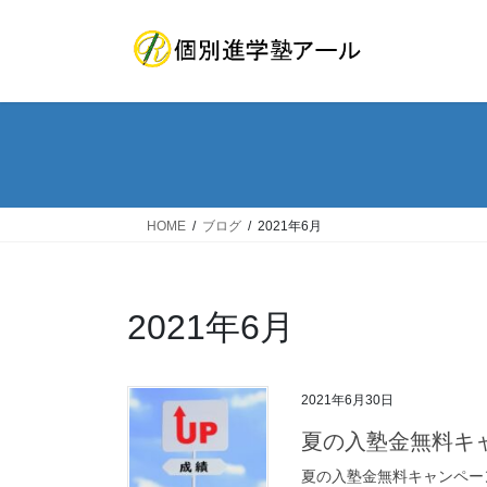
コ
ナ
ン
ビ
テ
ゲ
ン
ー
ツ
シ
へ
ョ
ス
ン
キ
に
ッ
移
HOME
ブログ
2021年6月
プ
動
2021年6月
2021年6月30日
夏の入塾金無料キ
夏の入塾金無料キャンペー