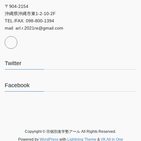
〒904-2154
沖縄県沖縄市東1-2-10-2F
TEL /FAX: 098-800-1394
mail: arl.r.2021re@gmail.com
Twitter
Facebook
Copyright © Ⓡ個別進学塾アール All Rights Reserved.
Powered by
WordPress
with
Lightning Theme
&
VK All in One